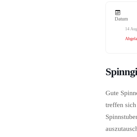
Datum
14 Aug
Abgela
Spinngi
Gute Spinne
treffen sic
Spinnstube
auszutausch