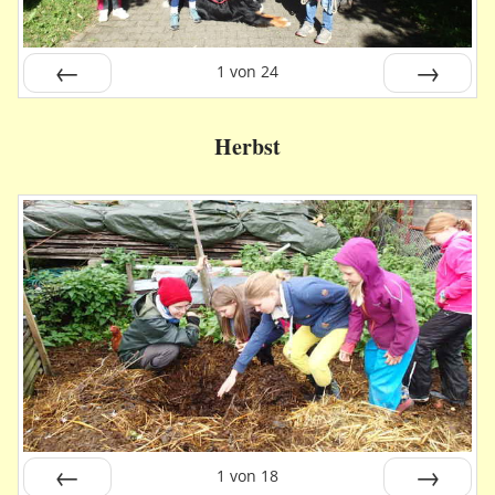
1
von
24
Zurück
Vor
Herbst
1
von
18